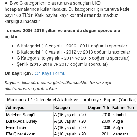
A, B ve C kategorilerine ait turnuva sonuçları UKD
hesaplamalarında kullanılacaktır. Bu kategoriler için turnuva katkı
payı 100 TL’dir. Katkı payları kayıt kontrol sırasında makbuz
karşılığı alınacaktır.
Turnuva 2006-2015 yılları ve arasında doğan sporculara
açıktır.
A Kategorisi (16 yaş altı - 2006 - 2011 doğumlu sporcular)
B Kategorisi (10 yaş altı - 2012 ve 2013 doğumlu sporcular)
C Kategorisi (8 yaş altı - 2014 ve 2015 doğumlu sporcular)
Şenlik (2015-2016 ve 2017 doğumlu sporcular)
Ön kayıt için :
Ön Kayıt Formu
Kaydınız kısa süre sonra görüntülenecektir. Tekrar kayıt
oluşturmanıza gerek yoktur.