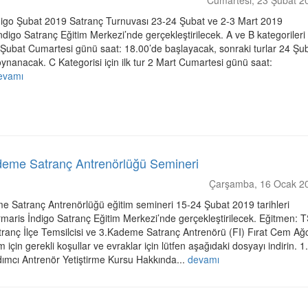
igo Şubat 2019 Satranç Turnuvası 23-24 Şubat ve 2-3 Mart 2019
İndigo Satranç Eğitim Merkezi’nde gerçekleştirilecek. A ve B kategorileri
23 Şubat Cumartesi günü saat: 18.00’de başlayacak, sonraki turlar 24 Şu
ynanacak. C Kategorisi için ilk tur 2 Mart Cumartesi günü saat:
evamı
eme Satranç Antrenörlüğü Semineri
Çarşamba, 16 Ocak 2
 Satranç Antrenörlüğü eğitim semineri 15-24 Şubat 2019 tarihleri
maris İndigo Satranç Eğitim Merkezi’nde gerçekleştirilecek. Eğitmen: 
ranç İlçe Temsilcisi ve 3.Kademe Satranç Antrenörü (FI) Fırat Cem Ağ
m için gerekli koşullar ve evraklar için lütfen aşağıdaki dosyayı indirin. 1
mcı Antrenör Yetiştirme Kursu Hakkında...
devamı