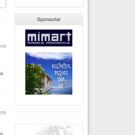
Sponsorlar
019
nü
019
nü