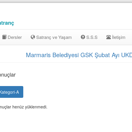
atranç
Dersler
Satranç ve Yaşam
S.S.S
İletişim
Marmaris Belediyesi GSK Şubat Ayı UKD
nuçlar
Kategori-A
nuçlar henüz yüklenmedi.