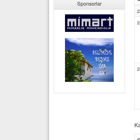
Sponsorlar
2
2
2
Ka