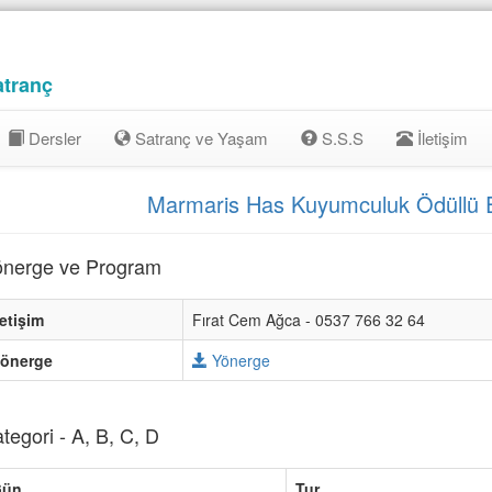
atranç
Dersler
Satranç ve Yaşam
S.S.S
İletişim
Marmaris Has Kuyumculuk Ödüllü 
nerge ve Program
letişim
Fırat Cem Ağca - 0537 766 32 64
önerge
Yönerge
tegori - A, B, C, D
Gün
Tur