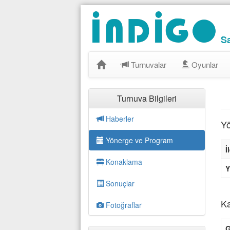
S
Turnuvalar
Oyunlar
Turnuva Bilgileri
Haberler
Yö
Yönerge ve Program
İ
Konaklama
Y
Sonuçlar
Ka
Fotoğraflar