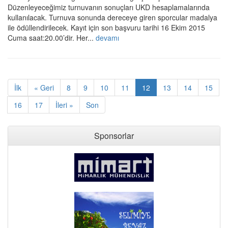
Düzenleyeceğimiz turnuvanın sonuçları UKD hesaplamalarında
kullanılacak. Turnuva sonunda dereceye giren sporcular madalya
ile ödüllendirilecek. Kayıt için son başvuru tarihi 16 Ekim 2015
Cuma saat:20.00’dir. Her...
devamı
İlk
« Geri
8
9
10
11
12
13
14
15
16
17
İleri »
Son
Sponsorlar